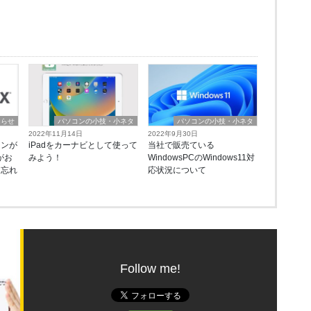
知らせ
パソコンの小技・小ネタ
パソコンの小技・小ネタ
2022年11月14日
2022年9月30日
タンが
iPadをカーナビとして使って
当社で販売ている
がお
みよう！
WindowsPCのWindows11対
て忘れ
応状況について
。
Follow me!