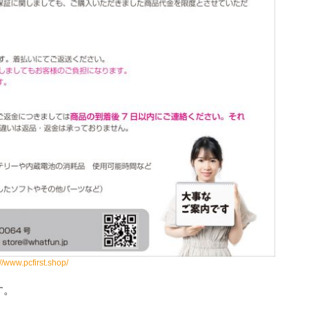
://www.pcfirst.shop/
す。