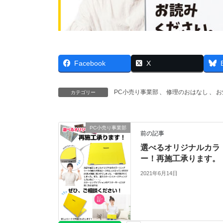
Facebook
X
PC小売り事業部
、
修理のおはなし
、
お
カテゴリー
PC小売り事業部
前の記事
選べるオリジナルカラ
ー！再施工承ります。
2021年6月14日