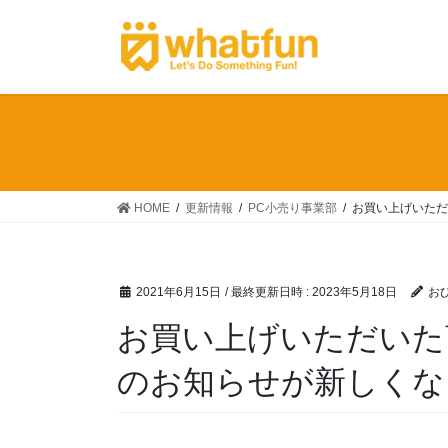
コ
ナ
ン
ビ
テ
ゲ
ン
ー
ツ
シ
へ
ョ
ス
ン
キ
に
ッ
移
HOME
更新情報
PC小売り事業部
お買い上げいただ
プ
動
2021年6月15日
/ 最終更新日時 :
2023年5月18日
お
お買い上げいただいた
のお知らせが新しくな